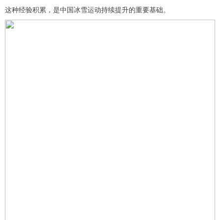
这种经验积累，是中国冰雪运动持续提升的重要基础。