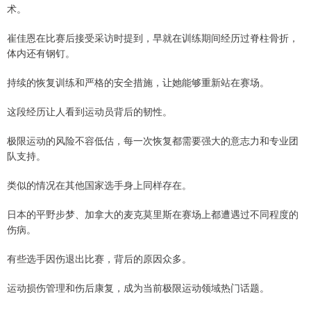
术。
崔佳恩在比赛后接受采访时提到，早就在训练期间经历过脊柱骨折，
体内还有钢钉。
持续的恢复训练和严格的安全措施，让她能够重新站在赛场。
这段经历让人看到运动员背后的韧性。
极限运动的风险不容低估，每一次恢复都需要强大的意志力和专业团
队支持。
类似的情况在其他国家选手身上同样存在。
日本的平野步梦、加拿大的麦克莫里斯在赛场上都遭遇过不同程度的
伤病。
有些选手因伤退出比赛，背后的原因众多。
运动损伤管理和伤后康复，成为当前极限运动领域热门话题。