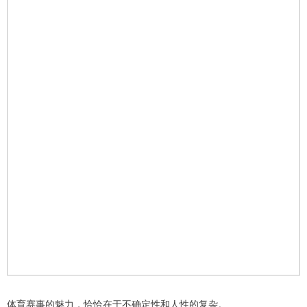
体育赛事的魅力，恰恰在于不确定性和人性的复杂。