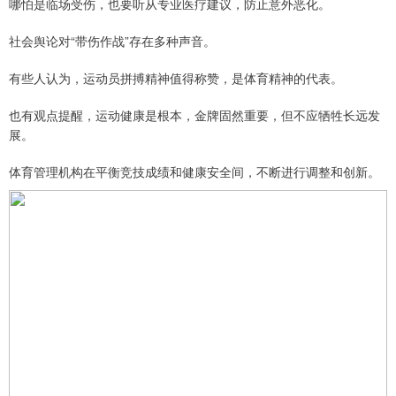
哪怕是临场受伤，也要听从专业医疗建议，防止意外恶化。
社会舆论对“带伤作战”存在多种声音。
有些人认为，运动员拼搏精神值得称赞，是体育精神的代表。
也有观点提醒，运动健康是根本，金牌固然重要，但不应牺牲长远发
展。
体育管理机构在平衡竞技成绩和健康安全间，不断进行调整和创新。