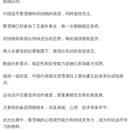
如愿以偿。
中国选手蔡雪桐和武绍桐的表现，同样值得关注。
蔡雪桐已经参加了五届冬奥会，每一次都能稳定发挥。
武绍桐则表现出持续进步的态势，每轮成绩都有提升。
两人在紧张的比赛氛围下，展现出良好的竞技状态。
数据分析显示，稳定性和应变能力是她们本场最大优势。
值得一提的是，中国代表团在滑雪项目上逐步建立起体系化训练模
式。
运动员不仅要追求动作难度，更要兼顾安全和长期发展。
大赛前的备战周期很长，涉及体能、心理、技术等多环节。
此次比赛中，蔡雪桐的心理调节能力和持续竞争力，成为年轻选手学
习的榜样。