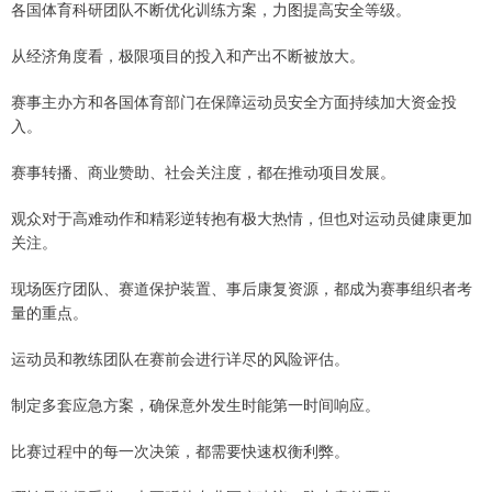
各国体育科研团队不断优化训练方案，力图提高安全等级。
从经济角度看，极限项目的投入和产出不断被放大。
赛事主办方和各国体育部门在保障运动员安全方面持续加大资金投
入。
赛事转播、商业赞助、社会关注度，都在推动项目发展。
观众对于高难动作和精彩逆转抱有极大热情，但也对运动员健康更加
关注。
现场医疗团队、赛道保护装置、事后康复资源，都成为赛事组织者考
量的重点。
运动员和教练团队在赛前会进行详尽的风险评估。
制定多套应急方案，确保意外发生时能第一时间响应。
比赛过程中的每一次决策，都需要快速权衡利弊。