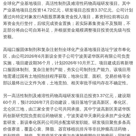
全球化产业基地项目、高活性制剂及难溶性药物高端研发项目。其中
产业基地项目总投资14.72亿元，研发项目总投资3.37亿元。公司计划
通过向特定对象发行A股股票募集资金投入项目，募资到位前将以自
筹资金先行垫付，后续完成资金置换；若实际募集资金不及预期，不
足部分将由公司自筹补足，并根据资金规模调整项目投资优先级与投
资额。
高端口服固体制剂和复杂注射剂全球化产业基地项目选址宁波市奉化
区，由公司2026年6月新设全资子公司宁波美诺华医药有限公司负责
实施，项目建设期36个月，计划2026年10月开工。项目建成后将新增
口服固体制剂、复杂注射剂产能，夯实公司制剂生产能力。该项目用
地需通过国有土地招拍挂程序获取，地块位置、面积、交易价格等全
部以最终出让文件为准，土地竞拍、相关审批手续均存在不确定性。
另一高活性制剂及难溶性药物高端研发项目总投资3.37亿元，建设期
60个月，预计2026年7月启动建设，项目落地宁波高新区、奉化区、
北仑区三地，由三家全资子公司共同承接。其中宁波高新区美诺华医
药创新研究院负责前沿药物研发，宁波美诺华天康药业承担产业化配
套研发，新设奉化医药公司同步配套研发职能。研发项目聚焦多条高
价值赛道，覆盖心衰、降脂、器官移植抗排斥等非抗肿瘤高活药物，
前列腺癌、肺癌、乳腺癌等实体瘤与血液肿瘤靶向抗肿瘤药；同时推