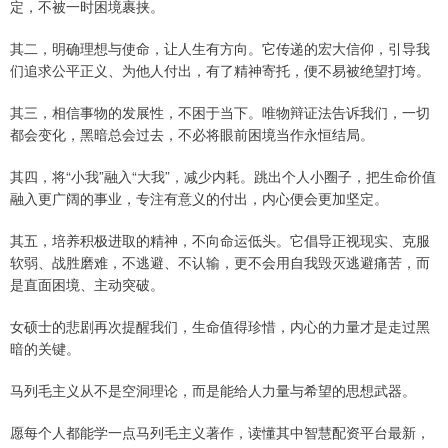
定，不被一时困境裹挟。
其二，明确理想与使命，让人生有方向。它传递的宏大信仰，引导我
们追求公平正义、为他人付出，有了精神寄托，便不易被绝望打垮。
其三，相信事物的发展性，不困于当下。唯物辩证法告诉我们，一切
都会变化，黑暗总会过去，不必将眼前困境当作永恒结局。
其四，将“小我”融入“大我”，减少内耗。跳出个人小圈子，把生命价值
融入更广阔的事业，专注有意义的付出，内心便会更加坚定。
其五，培养积极进取的精神，不向命运低头。它倡导正视现实、克服
软弱、战胜磨难，不逃避、不认输，更不会用自我毁灭逃避痛苦，而
是直面困境、主动突破。
女硕士的悲剧再次提醒我们，生命值得珍惜，内心的力量才是走过黑
暗的关键。
马列毛主义从不是空洞理论，而是能给人力量与希望的思想武器。
愿每个人都能学一点马列毛主义著作，读懂其中智慧配资平台最新，