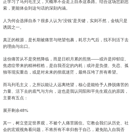
正学习了马列毛主义，大概率不会走上自杀这条路。结合这场悲剧思
索，更能体会到这句话的深刻内涵。
人为何会选择自杀？很多人认为“没钱”是关键，实则不然，金钱只是
诱因之一。
真正的根源，是长期被痛苦与绝望包裹，耗尽力气后，找不到活下去
的理由与出口。
这份痛苦从不是突然降临，而是日积月累的煎熬——或许是抑郁症、
焦虑症带来的精神桎梏，是自我否定的内耗；或许是负债、失恋、孤
独等现实重击，或是对未来的彻底迷茫，最终压垮了所有希望。
而马列毛主义，之所以能让人远离绝望，核心是能给予人挣脱痛苦的
力量、活下去的底气与方向，这也是我认同阳和平先生观点的原因，
主要有五点：
展开剩余48%
其一，树立坚定世界观，不被个人痛苦困住。它教会我们从历史、社
会的宏观视角看问题，不将所有不幸归咎于自己，避免陷入自我否