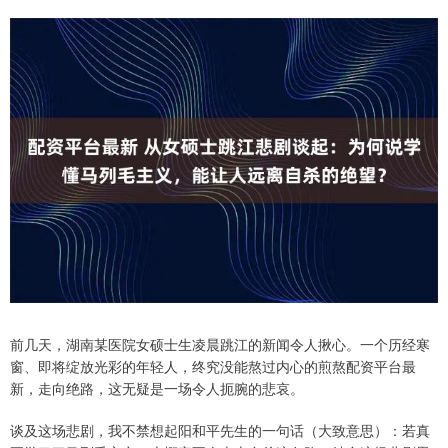
前几天，湖南某医院女硕士生凌晨跳江的新闻令人揪心。一个历经寒
窗、即将绽放光彩的年轻人，终究没能熬过内心的煎熬配资平台最
新，走向绝路，这无疑是一场令人扼腕的悲哀。
谈及这场悲剧，我不禁想起阳和平先生的一句话（大致意思）：若真