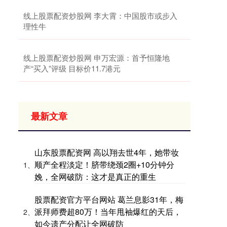
线上股票配资炒股网 李大霄：中国股市或步入
理性牛
线上股票配资炒股网 申万宏源：首予恒隆地
产“买入”评级 目标价11.7港元
最新文章
山东股票配资网 高以翔去世4年，她带妆
顺产全程淡定！脐带绕颈2圈+10分钟分
1、
娩，全网破防：这才是真正的重生
股票配资官方平台网站 葛兰息影31年，梅
派拜师费超80万！当年甩袖爆红的天后，
2、
如今遗产分配让全网破防