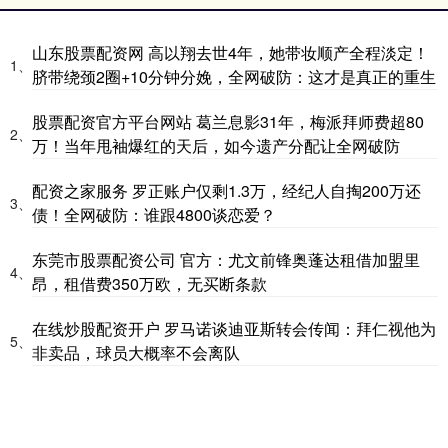
山东股票配资网 高以翔去世4年，她带妆顺产全程淡定！
1、
脐带绕颈2圈+10分钟分娩，全网破防：这才是真正的重生
股票配资官方平台网站 葛兰息影31年，梅派拜师费超80
2、
万！当年甩袖爆红的天后，如今遗产分配让全网破防
配资之家服务 罗正账户仅剩1.3万，经纪人自掏200万还
3、
债！全网破防：谁跟4800谈恋爱？
东莞市股票配资公司 官方：尤文前锋奥蓬达租借加盟里
4、
昂，租借费350万欧，无买断条款
在线炒股配资开户 罗马诺谈迪亚斯转会传闻：拜仁视他为
5、
非卖品，球员大概率不会离队