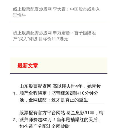
线上股票配资炒股网 李大霄：中国股市或步入
理性牛
线上股票配资炒股网 申万宏源：首予恒隆地
产“买入”评级 目标价11.7港元
最新文章
山东股票配资网 高以翔去世4年，她带妆
顺产全程淡定！脐带绕颈2圈+10分钟分
1、
娩，全网破防：这才是真正的重生
股票配资官方平台网站 葛兰息影31年，梅
派拜师费超80万！当年甩袖爆红的天后，
2、
如今遗产分配让全网破防