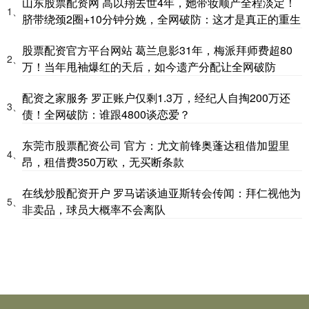
山东股票配资网 高以翔去世4年，她带妆顺产全程淡定！
1、
脐带绕颈2圈+10分钟分娩，全网破防：这才是真正的重生
股票配资官方平台网站 葛兰息影31年，梅派拜师费超80
2、
万！当年甩袖爆红的天后，如今遗产分配让全网破防
配资之家服务 罗正账户仅剩1.3万，经纪人自掏200万还
3、
债！全网破防：谁跟4800谈恋爱？
东莞市股票配资公司 官方：尤文前锋奥蓬达租借加盟里
4、
昂，租借费350万欧，无买断条款
在线炒股配资开户 罗马诺谈迪亚斯转会传闻：拜仁视他为
5、
非卖品，球员大概率不会离队