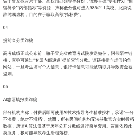
骗子冒充教育局干部、高校招办领导等身份，谎称掌握“专项计划”“预
留补录”“内部指标”等资源，声称低分也可进入985/211高校。此类说
辞纯属虚构，目的在于骗取高额“指标费”。
04
提前查分类诈骗
高考成绩正式公布前，骗子冒充省教育考试院发送短信，附带陌生链
接，宣称可通过“专属内部通道”提前查询分数。该链接指向虚假钓鱼
网站，一旦考生填写个人信息，银行卡信息可能被窃取并导致资金被
盗刷。
05
AI志愿填报类诈骗
部分机构声称，付费后即可使用AI技术指导考生精准投档，承诺“一分
不浪费，绝对不滑档”。然而，所有民间机构均无法获取官方实时投档
数据，所谓AI算法仅基于历年公开分数线进行简单套用。盲目依赖此
类服务，极可能导致考生滑档落榜。