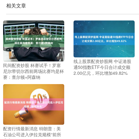
相关文章
线上股票配资炒股网 中证港股
民间配资炒股 杯赛试手！罗塞
通50指数ETF今日合计成交额
尼尔带切尔西前两场比赛均是杯
2.00亿元，环比增加49.82%
赛：查尔顿+阿森纳
配资行情最新消息 特朗普：美
石油公司进入伊拉克规模“前所