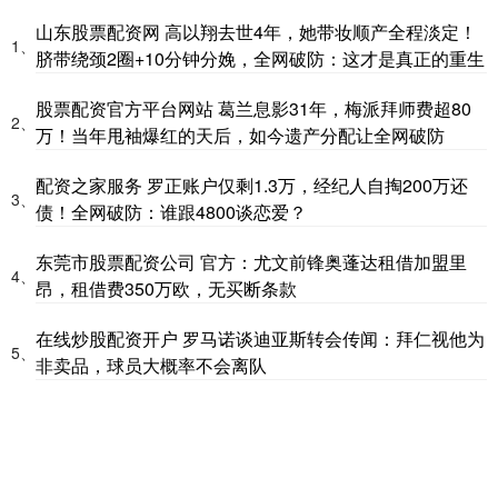
山东股票配资网 高以翔去世4年，她带妆顺产全程淡定！
1、
脐带绕颈2圈+10分钟分娩，全网破防：这才是真正的重生
股票配资官方平台网站 葛兰息影31年，梅派拜师费超80
2、
万！当年甩袖爆红的天后，如今遗产分配让全网破防
配资之家服务 罗正账户仅剩1.3万，经纪人自掏200万还
3、
债！全网破防：谁跟4800谈恋爱？
东莞市股票配资公司 官方：尤文前锋奥蓬达租借加盟里
4、
昂，租借费350万欧，无买断条款
在线炒股配资开户 罗马诺谈迪亚斯转会传闻：拜仁视他为
5、
非卖品，球员大概率不会离队