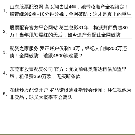
山东股票配资网 高以翔去世4年，她带妆顺产全程淡定！
1、
脐带绕颈2圈+10分钟分娩，全网破防：这才是真正的重生
股票配资官方平台网站 葛兰息影31年，梅派拜师费超80
2、
万！当年甩袖爆红的天后，如今遗产分配让全网破防
配资之家服务 罗正账户仅剩1.3万，经纪人自掏200万还
3、
债！全网破防：谁跟4800谈恋爱？
东莞市股票配资公司 官方：尤文前锋奥蓬达租借加盟里
4、
昂，租借费350万欧，无买断条款
在线炒股配资开户 罗马诺谈迪亚斯转会传闻：拜仁视他为
5、
非卖品，球员大概率不会离队