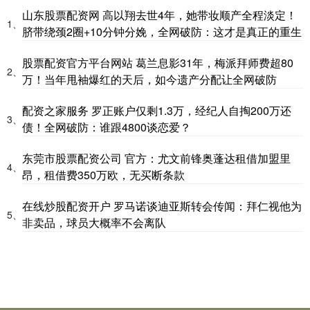
山东股票配资网 高以翔去世4年，她带妆顺产全程淡定！
1、
脐带绕颈2圈+10分钟分娩，全网破防：这才是真正的重生
股票配资官方平台网站 葛兰息影31年，梅派拜师费超80
2、
万！当年甩袖爆红的天后，如今遗产分配让全网破防
配资之家服务 罗正账户仅剩1.3万，经纪人自掏200万还
3、
债！全网破防：谁跟4800谈恋爱？
东莞市股票配资公司 官方：尤文前锋奥蓬达租借加盟里
4、
昂，租借费350万欧，无买断条款
在线炒股配资开户 罗马诺谈迪亚斯转会传闻：拜仁视他为
5、
非卖品，球员大概率不会离队