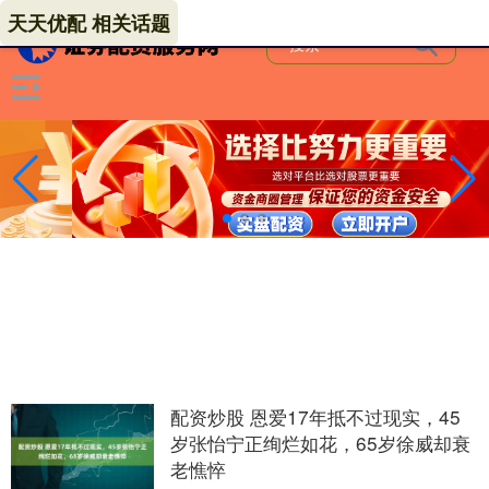
天天优配 相关话题
配资炒股 恩爱17年抵不过现实，45
岁张怡宁正绚烂如花，65岁徐威却衰
老憔悴