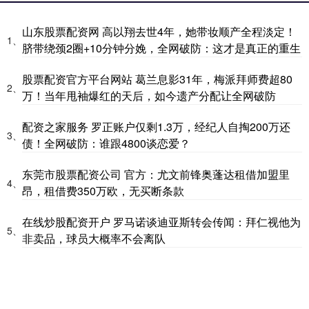
山东股票配资网 高以翔去世4年，她带妆顺产全程淡定！
1、
脐带绕颈2圈+10分钟分娩，全网破防：这才是真正的重生
股票配资官方平台网站 葛兰息影31年，梅派拜师费超80
2、
万！当年甩袖爆红的天后，如今遗产分配让全网破防
配资之家服务 罗正账户仅剩1.3万，经纪人自掏200万还
3、
债！全网破防：谁跟4800谈恋爱？
东莞市股票配资公司 官方：尤文前锋奥蓬达租借加盟里
4、
昂，租借费350万欧，无买断条款
在线炒股配资开户 罗马诺谈迪亚斯转会传闻：拜仁视他为
5、
非卖品，球员大概率不会离队