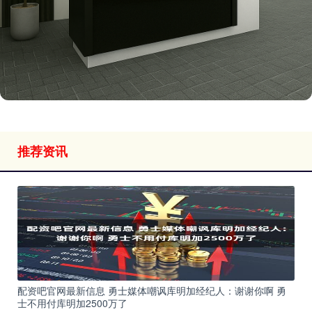
推荐资讯
配资吧官网最新信息 勇士媒体嘲讽库明加经纪人：谢谢你啊 勇
士不用付库明加2500万了